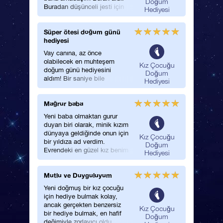
Doğum
Buradan düşünceli jesti için
Hediyesi
kendisine teşekkür etmek
istiyorum. Doğrusunu
Süper ötesi doğum günü
söylemek gerekirse bundan
hediyesi
güzel bir yaş günü hediyesi
düşünemiyorum!
Vay canına, az önce
olabilecek en muhteşem
Kız Çocuğu
doğum günü hediyesini
Doğum
aldım! Bir saniye bile
Hediyesi
durmadım ve gidip bir kız
arkadaşım için de doğum
Mağrur baba
günü yıldızı sipariş ettim. Bu
tek kelimeyle en şaşırtıcı, en
Yeni baba olmaktan gurur
sembolik hediye, tanıdığım
duyan biri olarak, minik kızım
herkese anlatmak için
dünyaya geldiğinde onun için
Kız Çocuğu
sabırsızlanıyorum!
bir yıldıza ad verdim.
Doğum
Evrendeki en güzel kız benim
Hediyesi
kızım ve hiçbir şey onun için
yeterince iyi değil, fakat
Mutlu ve Duyguluyum
yıldız adlandırmak kusursuz
bir başlangıç diyebilirim
Yeni doğmuş bir kız çocuğu
sanırım!
için hediye bulmak kolay,
ancak gerçekten benzersiz
Kız Çocuğu
bir hediye bulmak, en hafif
Doğum
değimiyle zorlayıcı oldu.