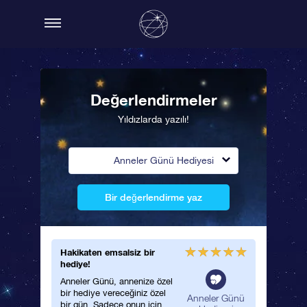
Değerlendirmeler
Yıldızlarda yazılı!
Anneler Günü Hediyesi
Bir değerlendirme yaz
Hakikaten emsalsiz bir
hediye!
Anneler Günü, annenize özel
bir hediye vereceğiniz özel
Anneler Günü
bir gün. Sadece onun için,