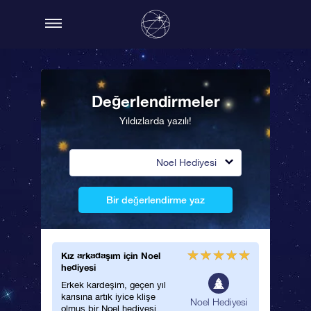
Değerlendirmeler
Yıldızlarda yazılı!
Noel Hediyesi
Bir değerlendirme yaz
Kız arkadaşım için Noel
hediyesi
Erkek kardeşim, geçen yıl
karısına artık iyice klişe
Noel Hediyesi
olmuş bir Noel hediyesi