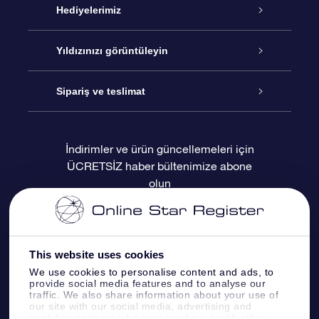
Hizmet
Hediyelerimiz
İletişim
Çevrimiçi Yıldız Hediyesi
Yıldızınızı görüntüleyin
Blogu
OSR Hediye Paketi
Star Register
Sipariş ve teslimat
Sıkça Sorulan Sorular
Muhteşem Yıldız Hediyesi
OSR Star Finder Uygulaması
Müşteri Girişi
İndirimler ve ürün güncellemeleri için
ÜCRETSİZ haber bültenimize abone
Değerlendirmeler
OSR Hediye Kartı
Kişiselleştirilmiş Yıldız Sayfası
Ödeme bilgileri
olun
Kurumsal hediyeler
Bir Milyon Yıldız
Sevkiyat bilgileri
OSR Starsaver
İade Politikası
This website uses cookies
We use cookies to personalise content and ads, to
provide social media features and to analyse our
Fly me to the stars VR sanal gerçeklik
Takımyıldızı
traffic. We also share information about your use of
uygulaması
our site with our social media, advertising and
analytics partners who may combine it with other