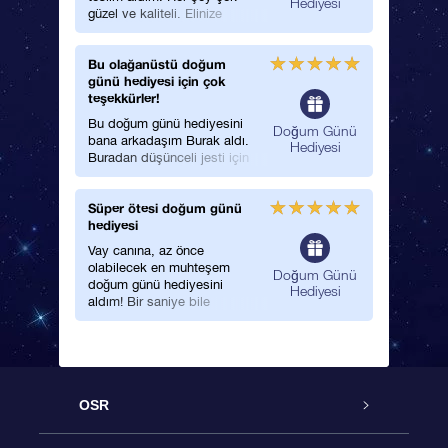
Hediyesi
güzel ve kaliteli. Elinize
sağlık. Çok teşekkür ederim
iyi günler dilerim.
Bu olağanüstü doğum
günü hediyesi için çok
teşekkürler!
Bu doğum günü hediyesini
Doğum Günü
bana arkadaşım Burak aldı.
Hediyesi
Buradan düşünceli jesti için
kendisine teşekkür etmek
istiyorum. Doğrusunu
Süper ötesi doğum günü
söylemek gerekirse bundan
hediyesi
güzel bir yaş günü hediyesi
düşünemiyorum!
Vay canına, az önce
olabilecek en muhteşem
Doğum Günü
doğum günü hediyesini
Hediyesi
aldım! Bir saniye bile
durmadım ve gidip bir kız
arkadaşım için de doğum
günü yıldızı sipariş ettim. Bu
tek kelimeyle en şaşırtıcı, en
sembolik hediye, tanıdığım
herkese anlatmak için
OSR
sabırsızlanıyorum!