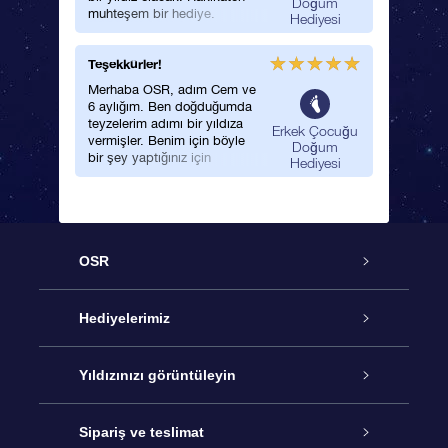
Doğum
muhteşem bir hediye.
Hediyesi
Teşekkürler!
Merhaba OSR, adım Cem ve
6 aylığım. Ben doğduğumda
teyzelerim adımı bir yıldıza
Erkek Çocuğu
vermişler. Benim için böyle
Doğum
bir şey yaptığınız için
Hediyesi
teşekkürler. Annem ve ben
böylesine eşsiz bir erkek
bebek hediyesi aldığımız için
çok ama çok mutluyuz!
OSR
Hizmet
Hediyelerimiz
İletişim
Çevrimiçi Yıldız Hediyesi
Yıldızınızı görüntüleyin
Blogu
OSR Hediye Paketi
Star Register
Sipariş ve teslimat