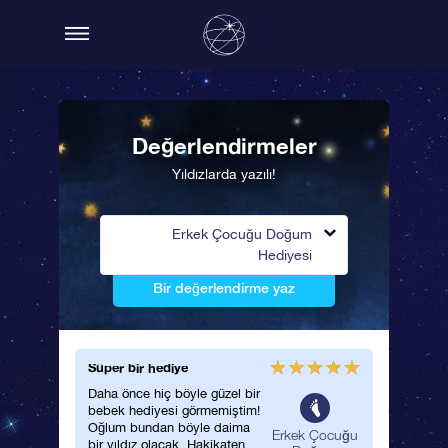
Değerlendirmeler
Yıldızlarda yazılı!
Erkek Çocuğu Doğum
Hediyesi
Bir değerlendirme yaz
Süper bir hediye
Daha önce hiç böyle güzel bir
bebek hediyesi görmemiştim!
Oğlum bundan böyle daima
Erkek Çocuğu
bir yıldız olacak. Hakikaten