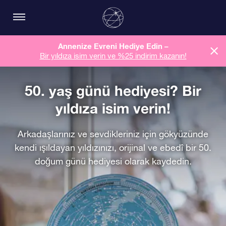
Annenize Evreni Hediye Edin –
Bir yıldıza isim verin ve %25 indirim kazanın!
50. yaş günü hediyesi? Bir
yıldıza isim verin!
Arkadaşlarınız ve sevdikleriniz için gökyüzünde
kendi ışıldayan yıldızınızı, orijinal ve ebedî bir 50.
doğum günü hediyesi olarak kaydedin.