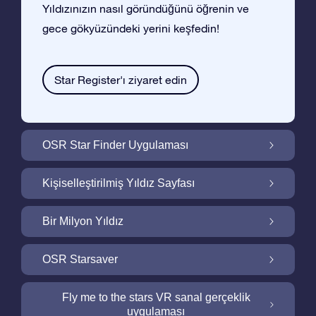
Yıldızınızın nasıl göründüğünü öğrenin ve
gece gökyüzündeki yerini keşfedin!
Star Register'ı ziyaret edin
OSR Star Finder Uygulaması
OSR Star Finder Uygulaması ile Gece
Kişiselleştirilmiş Yıldız Sayfası
Gökyüzünde Kendi Yıldızınızı Bulun
Ucretsiz Yıldız Sayfası ile Yıldız Hediyenizi
Bir Milyon Yıldız
Kişiselleştirin
Bir Milyon Yıldız Galaktik Mahallemizi
OSR Starsaver
Keşfedin
Ekranınızı OSR Starsaver ile aydınlatın
Fly me to the stars VR sanal gerçeklik
uygulaması
Online Star Register gece gökyüzünde