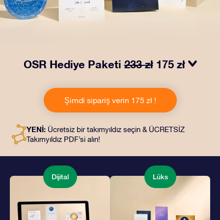
OSR Hediye Paketi
233 zł
175 zł
OSR Hediye Paketimiz ile gözleri kamaştırın! Güzel bir
zarf içinde kişiye özel hazırlanan belgelerin seçtiğiniz
Şimdi sipariş verin 175 zł !
adrese teslimatı ile çevrimiçi belgeler ve uygulamalara
erişim imkanı bu pakete dahildir. Bu, arkadaşlarınıza ve
sevdiklerinize kalıcı bir hediye vermenin büyüleyici bir
YENİ:
Ücretsiz bir takımyıldız seçin & ÜCRETSİZ
yoludur.
Takımyıldız PDF’si alın!
Dijital
Lüks