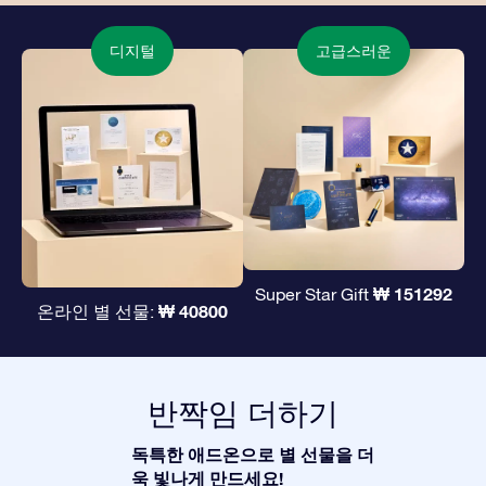
디지털
고급스러운
₩ 151292
Super Star Gift
₩ 40800
온라인 별 선물:
반짝임 더하기
독특한 애드온으로 별 선물을 더
욱 빛나게 만드세요!