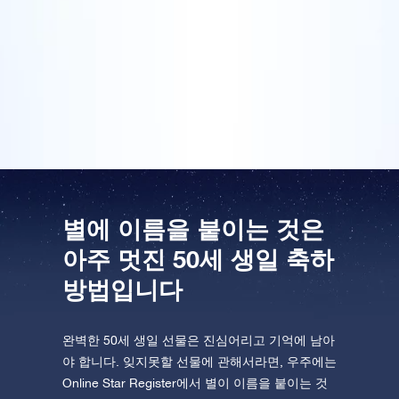
파티를 열 거고요. 50세 생일은 인생에서 중요한 이정표
라고 할 수 있는 만큼 그에 걸맞는 멋진 선물이 필요하
One Million Stars를 방문해 보세요
죠. 선물팩은 이미 도착했고요. 엄마는 나이가 드셔도 여
VR로 우주를 탐험하세요
전히 별처럼 반짝이신다고 말씀드릴 때 엄마의 표정이
정말 기대됩니다.
AppStore(iOS)
Play Store(Android)
별에 이름을 붙이는 것은
아주 멋진 50세 생일 축하
방법입니다
완벽한 50세 생일 선물은 진심어리고 기억에 남아
야 합니다. 잊지못할 선물에 관해서라면, 우주에는
Online Star Register에서 별이 이름을 붙이는 것