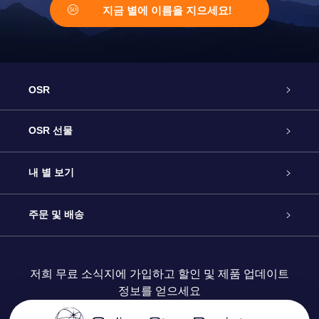
지금 별에 이름을 지으세요!
OSR
고객 서비스
OSR 선물
연락처
온라인 별 선물
내 별 보기
블로그
OSR 선물 팩
Star Register
주문 및 배송
자주 묻는 질문들
OSR Star Finder 앱
Super Star Gift
고객 로그인
저희 무료 소식지에 가입하고 할인 및 제품 업데이트
정보를 얻으세요
OSR 상품권
후기
맞춤 별 페이지
결제 정보