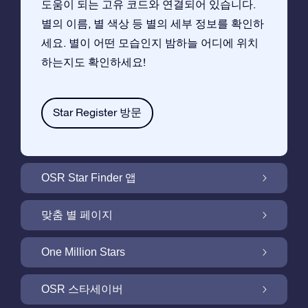
도움이 되는 고유 코드와 연결되어 있습니다.
별의 이름, 별 색상 등 별의 세부 정보를 확인하
세요. 별이 어떤 모습인지 밤하늘 어디에 위치
하는지도 확인하세요!
Star Register 방문
OSR Star Finder 앱
앱으로 밤 하늘에서 고객님 자신의 별을 찾아보
맞춤 별 페이지
세요
무료 별 페이지에서 별 선물을 원하는대로 꾸며
One Million Stars
보세요
One Million Stars:은하계를 탐색해 보세요
OSR 스타세이버