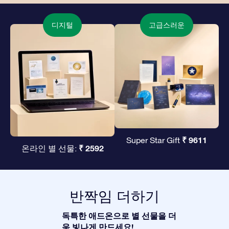
디지털
고급스러운
₹ 9611
Super Star Gift
₹ 2592
온라인 별 선물:
반짝임 더하기
독특한 애드온으로 별 선물을 더
욱 빛나게 만드세요!