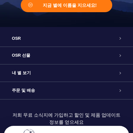
지금 별에 이름을 지으세요!
OSR
고객 서비스
OSR 선물
연락처
온라인 별 선물
내 별 보기
블로그
OSR 선물 팩
Star Register
주문 및 배송
자주 묻는 질문들
OSR Star Finder 앱
Super Star Gift
고객 로그인
저희 무료 소식지에 가입하고 할인 및 제품 업데이트
정보를 얻으세요
OSR 상품권
후기
맞춤 별 페이지
결제 정보