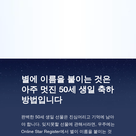
파티를 열 거고요. 50세 생일은 인생에서 중요한 이정표
라고 할 수 있는 만큼 그에 걸맞는 멋진 선물이 필요하
One Million Stars를 방문해 보세요
죠. 선물팩은 이미 도착했고요. 엄마는 나이가 드셔도 여
VR로 우주를 탐험하세요
전히 별처럼 반짝이신다고 말씀드릴 때 엄마의 표정이
정말 기대됩니다.
AppStore(iOS)
Play Store(Android)
별에 이름을 붙이는 것은
아주 멋진 50세 생일 축하
방법입니다
완벽한 50세 생일 선물은 진심어리고 기억에 남아
야 합니다. 잊지못할 선물에 관해서라면, 우주에는
Online Star Register에서 별이 이름을 붙이는 것