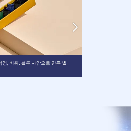
액자
, 석영, 비취, 블루 사암으로 만든 별
: 이 액자는 
되었습니다.