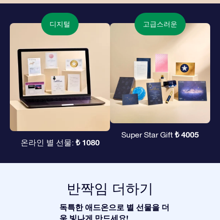
디지털
고급스러운
₺ 4005
Super Star Gift
₺ 1080
온라인 별 선물:
반짝임 더하기
독특한 애드온으로 별 선물을 더
욱 빛나게 만드세요!