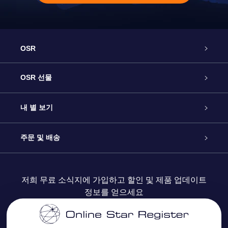
OSR
고객 서비스
OSR 선물
연락처
온라인 별 선물
내 별 보기
블로그
OSR 선물 팩
Star Register
주문 및 배송
자주 묻는 질문들
OSR Star Finder 앱
Super Star Gift
고객 로그인
저희 무료 소식지에 가입하고 할인 및 제품 업데이트
정보를 얻으세요
OSR 상품권
후기
맞춤 별 페이지
결제 정보
기업 선물
One Million Stars
배송 정보