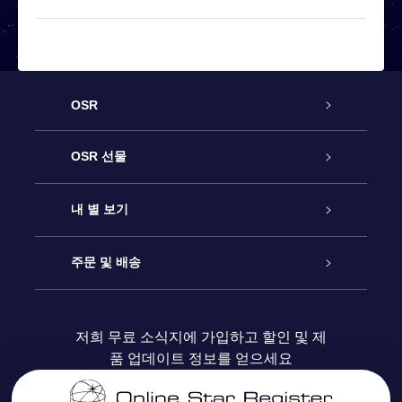
OSR
고객 서비스
OSR 선물
연락처
온라인 별 선물
내 별 보기
블로그
OSR 선물 팩
Star Register
주문 및 배송
자주 묻는 질문들
OSR Star Finder 앱
Super Star Gift
고객 로그인
저희 무료 소식지에 가입하고 할인 및 제
품 업데이트 정보를 얻으세요
OSR 상품권
후기
맞춤 별 페이지
결제 정보