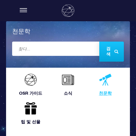
천문학
검
색
OSR 가이드
소식
천문학
팁 및 선물