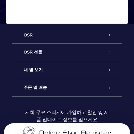
OSR
고객 서비스
OSR 선물
연락처
온라인 별 선물
내 별 보기
블로그
OSR 선물 팩
Star Register
주문 및 배송
자주 묻는 질문들
OSR Star Finder 앱
Super Star Gift
고객 로그인
저희 무료 소식지에 가입하고 할인 및 제
품 업데이트 정보를 얻으세요
OSR 상품권
후기
맞춤 별 페이지
결제 정보