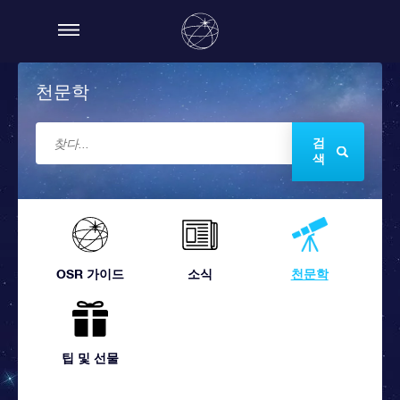
천문학
검
색
OSR 가이드
소식
천문학
팁 및 선물