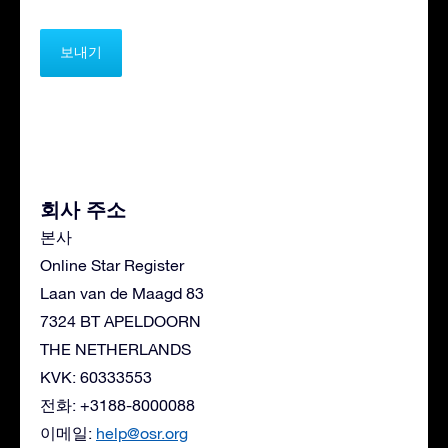
회사 주소
본사
Online Star Register
Laan van de Maagd 83
7324 BT APELDOORN
THE NETHERLANDS
KVK: 60333553
전화: +3188-8000088
이메일:
help@osr.org