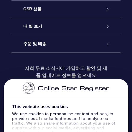
고객 서비스
OSR 선물
연락처
온라인 별 선물
내 별 보기
블로그
OSR 선물 팩
Star Register
주문 및 배송
자주 묻는 질문들
OSR Star Finder 앱
Super Star Gift
고객 로그인
저희 무료 소식지에 가입하고 할인 및 제
품 업데이트 정보를 얻으세요
OSR 상품권
후기
맞춤 별 페이지
결제 정보
기업 선물
One Million Stars
배송 정보
This website uses cookies
OSR 스타세이버
환불 정책
We use cookies to personalise content and ads, to
provide social media features and to analyse our
traffic. We also share information about your use of
Fly me to the stars VR 앱
our site with our social media, advertising and
별자리