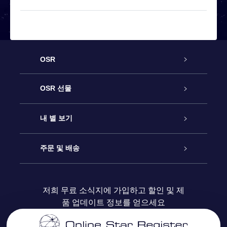
OSR
고객 서비스
OSR 선물
연락처
온라인 별 선물
내 별 보기
블로그
OSR 선물 팩
Star Register
주문 및 배송
자주 묻는 질문들
OSR Star Finder 앱
Super Star Gift
고객 로그인
저희 무료 소식지에 가입하고 할인 및 제
품 업데이트 정보를 얻으세요
OSR 상품권
후기
맞춤 별 페이지
결제 정보