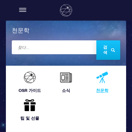
천문학
검
색
OSR 가이드
소식
천문학
팁 및 선물