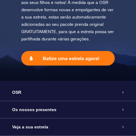
aos seus filhos e netos! À medida que a OSR
desenvolve formas novas e empolgantes de ver
a sua estrela, estas serão automaticamente
adicionadas ao seu pacote prenda original
GRATUITAMENTE, para que a estrela possa ser
partilhada durante várias gerações.
Batize uma estrela agora!
OSR
Serviço
Os nossos presentes
Contactos
Prenda Star Online
Veja a sua estrela