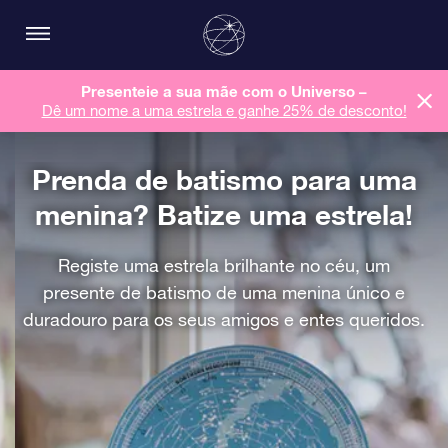
Presenteie a sua mãe com o Universo –
Dê um nome a uma estrela e ganhe 25% de desconto!
Prenda de batismo para uma
menina? Batize uma estrela!
Registe uma estrela brilhante no céu, um
presente de batismo de uma menina único e
duradouro para os seus amigos e entes queridos.