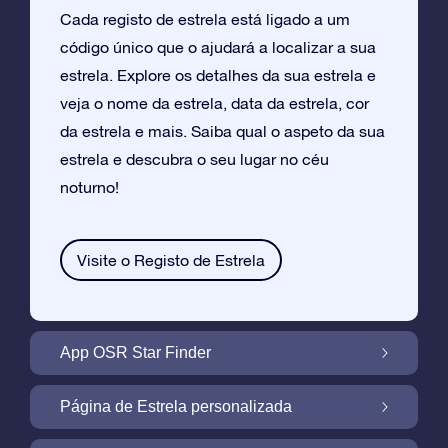
Cada registo de estrela está ligado a um
código único que o ajudará a localizar a sua
estrela. Explore os detalhes da sua estrela e
veja o nome da estrela, data da estrela, cor
da estrela e mais. Saiba qual o aspeto da sua
estrela e descubra o seu lugar no céu
noturno!
Visite o Registo de Estrela
App OSR Star Finder
Localize a Sua Própria Estrela no Céu
Página de Estrela personalizada
Noturno com a App OSR Star Finder