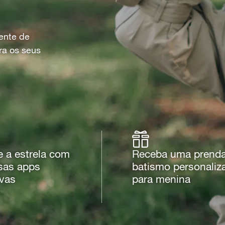
sente de
ra os seus
e a estrela com
Receba uma prenda
sas apps
batismo personaliz
ivas
para menina