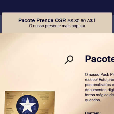
Pacote Prenda OSR
!
A$ 80
60 A$
O nosso presente mais popular
Pacot
O nosso Pack Pr
recebe! Este pre
personalizados 
documentos digit
forma mágica de
queridos.
Contém: