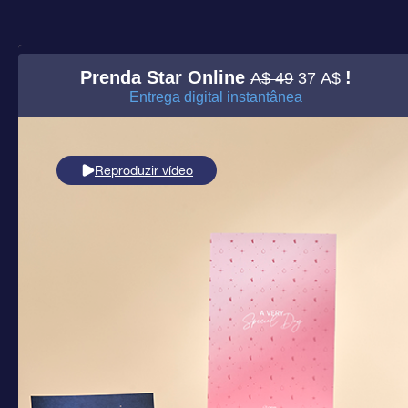
Prenda Star Online
!
A$ 49
37 A$
Entrega digital instantânea
Reproduzir vídeo