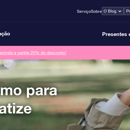
O Blog
P
Serviço
Sobre
ação
Presentes 
strela e ganhe 25% de desconto!
smo para
atize