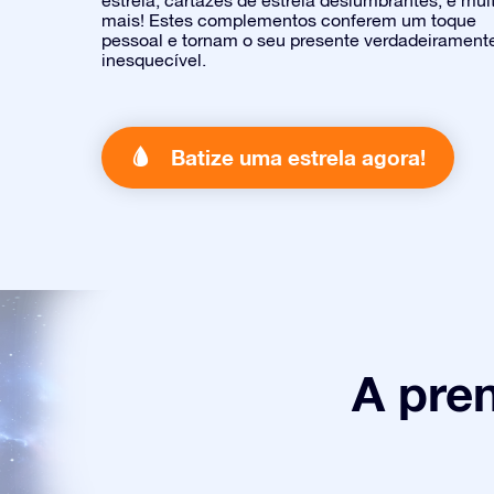
estrela, cartazes de estrela deslumbrantes, e mui
mais! Estes complementos conferem um toque
pessoal e tornam o seu presente verdadeirament
inesquecível.
Batize uma estrela agora!
A pre