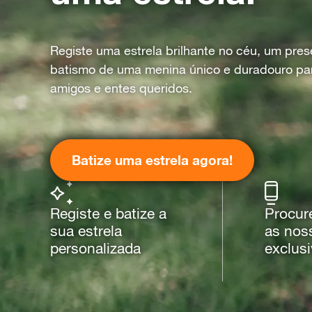
Registe uma estrela brilhante no céu, um pre
batismo de uma menina único e duradouro pa
amigos e entes queridos.
Batize uma estrela agora!
Registe e batize a
Procur
sua estrela
as nos
personalizada
exclus