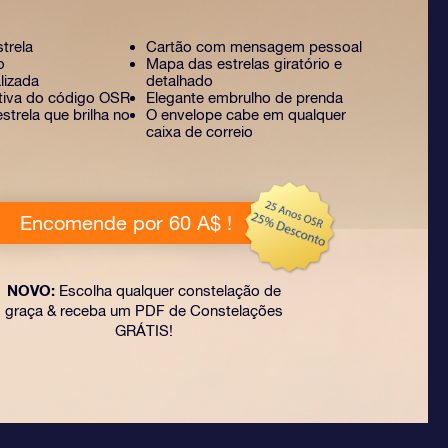
strela
Cartão com mensagem pessoal
o
Mapa das estrelas giratório e
lizada
detalhado
ativa do código OSR
Elegante embrulho de prenda
strela que brilha no
O envelope cabe em qualquer
caixa de correio
Encomende por 60 A$ !
NOVO:
Escolha qualquer constelação de
graça & receba um PDF de Constelações
GRÁTIS!