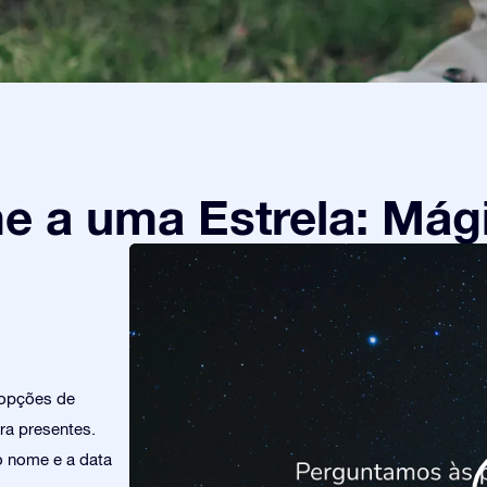
 a uma Estrela: Mági
 opções de
ra presentes.
o nome e a data