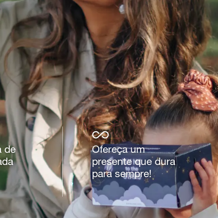
 de
Ofereça um
ada
presente que dura
para sempre!