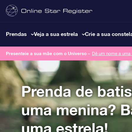
Prendas
Veja a sua estrela
Crie a sua constel
Presenteie a sua mãe com o Universo –
Dê um nome a uma e
Prenda de bati
uma menina? B
uma estrela!