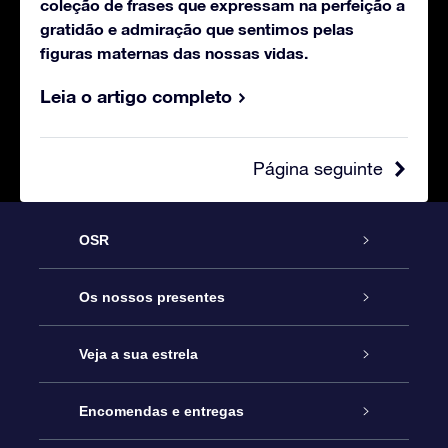
coleção de frases que expressam na perfeição a
gratidão e admiração que sentimos pelas
figuras maternas das nossas vidas.
Leia o artigo completo
Página seguinte
OSR
Serviço
Os nossos presentes
Contactos
Prenda Star Online
Veja a sua estrela
O Blog
Pacote Prenda OSR
Registo de Estrela
Encomendas e entregas