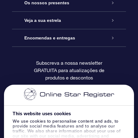
Serviço
Os nossos presentes
Contactos
Prenda Star Online
Veja a sua estrela
O Blog
Pacote Prenda OSR
Registo de Estrela
Encomendas e entregas
Perguntas Frequentes
Super Presente Estrela
App OSR Star Finder
Login do Cliente
Subscreva a nossa newsletter
GRATUITA para atualizações de
Avaliações
O Cartão Presente OSR
Página de Estrela personalizada
Informação de pagamento
produtos e descontos
Presentes corporativos
Um Milhão de Estrelas
Informação de envio
OSR screensaver de estrela
Política de Devolução
This website uses cookies
We use cookies to personalise content and ads, to
App RV fly me to the stars
Constelações
provide social media features and to analyse our
traffic. We also share information about your use of
our site with our social media, advertising and