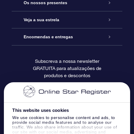
Serviço
Os nossos presentes
Contactos
Prenda Star Online
Veja a sua estrela
O Blog
Pacote Prenda OSR
Registo de Estrela
Encomendas e entregas
Perguntas Frequentes
Super Presente Estrela
App OSR Star Finder
Login do Cliente
Subscreva a nossa newsletter
GRATUITA para atualizações de
Avaliações
O Cartão Presente OSR
Página de Estrela personalizada
Informação de pagamento
produtos e descontos
Presentes corporativos
Um Milhão de Estrelas
Informação de envio
OSR screensaver de estrela
Política de Devolução
This website uses cookies
We use cookies to personalise content and ads, to
App RV fly me to the stars
Constelações
provide social media features and to analyse our
traffic. We also share information about your use of
our site with our social media, advertising and