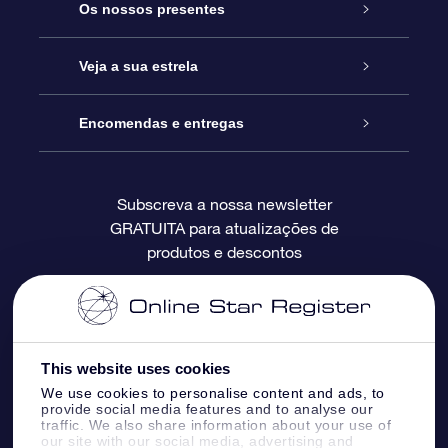
Serviço
Os nossos presentes
Contactos
Prenda Star Online
Veja a sua estrela
O Blog
Pacote Prenda OSR
Registo de Estrela
Encomendas e entregas
Perguntas Frequentes
Super Presente Estrela
App OSR Star Finder
Login do Cliente
Subscreva a nossa newsletter
GRATUITA para atualizações de
Avaliações
O Cartão Presente OSR
Página de Estrela personalizada
Informação de pagamento
produtos e descontos
Presentes corporativos
Um Milhão de Estrelas
Informação de envio
OSR screensaver de estrela
Política de Devolução
This website uses cookies
We use cookies to personalise content and ads, to
App RV fly me to the stars
Constelações
provide social media features and to analyse our
traffic. We also share information about your use of
our site with our social media, advertising and