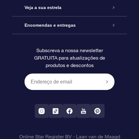
Contactos
Prenda Star Online
Veja a sua estrela
O Blog
Pacote Prenda OSR
Registo de Estrela
Encomendas e entregas
Perguntas Frequentes
Super Presente Estrela
App OSR Star Finder
Login do Cliente
Subscreva a nossa newsletter
GRATUITA para atualizações de
Avaliações
O Cartão Presente OSR
Página de Estrela personalizada
Informação de pagamento
produtos e descontos
Presentes corporativos
Um Milhão de Estrelas
Informação de envio
OSR screensaver de estrela
Política de Devolução
App RV fly me to the stars
Constelações
Online Star Register BV
- Laan van de Maagd