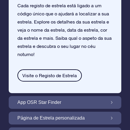
Cada registo de estrela está ligado a um
código único que o ajudará a localizar a sua
estrela. Explore os detalhes da sua estrela e
veja o nome da estrela, data da estrela, cor
da estrela e mais. Saiba qual o aspeto da sua
estrela e descubra o seu lugar no céu
noturno!
Visite o Registo de Estrela
App OSR Star Finder
Localize a Sua Própria Estrela no Céu
Página de Estrela personalizada
Noturno com a App OSR Star Finder