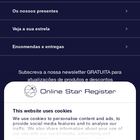
Serviço
Os nossos presentes
Contactos
Prenda Star Online
Veja a sua estrela
O Blog
Pacote Prenda OSR
Registo de Estrela
Encomendas e entregas
Perguntas Frequentes
Super Presente Estrela
App OSR Star Finder
Login do Cliente
Subscreva a nossa newsletter GRATUITA para
atualizações de produtos e descontos
Avaliações
O Cartão Presente OSR
Página de Estrela personalizada
Informação de pagamento
Presentes corporativos
Um Milhão de Estrelas
Informação de envio
This website uses cookies
OSR screensaver de estrela
Política de Devolução
We use cookies to personalise content and ads, to
provide social media features and to analyse our
traffic. We also share information about your use of
our site with our social media, advertising and
App RV fly me to the stars
Constelações
analytics partners who may combine it with other