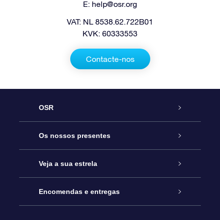
E:
help@osr.org
VAT: NL 8538.62.722B01
KVK: 60333553
Contacte-nos
OSR
Serviço
Os nossos presentes
Contactos
Prenda Star Online
Veja a sua estrela
O Blog
Pacote Prenda OSR
Registo de Estrela
Encomendas e entregas
Perguntas Frequentes
Super Presente Estrela
App OSR Star Finder
Login do Cliente