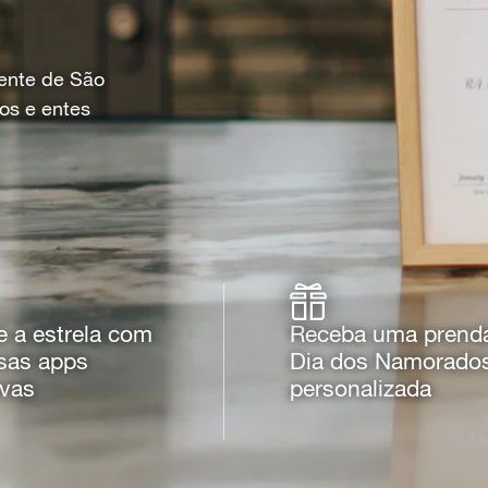
sente de São
os e entes
e a estrela com
Receba uma prend
sas apps
Dia dos Namorado
ivas
personalizada