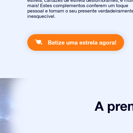
estrela, cartazes de estrela deslumbrantes, e mui
mais! Estes complementos conferem um toque
pessoal e tornam o seu presente verdadeirament
inesquecível.
Batize uma estrela agora!
A pre