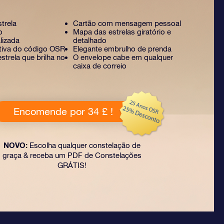
strela
Cartão com mensagem pessoal
o
Mapa das estrelas giratório e
lizada
detalhado
ativa do código OSR
Elegante embrulho de prenda
strela que brilha no
O envelope cabe em qualquer
caixa de correio
Encomende por 34 £ !
NOVO:
Escolha qualquer constelação de
graça & receba um PDF de Constelações
GRÁTIS!