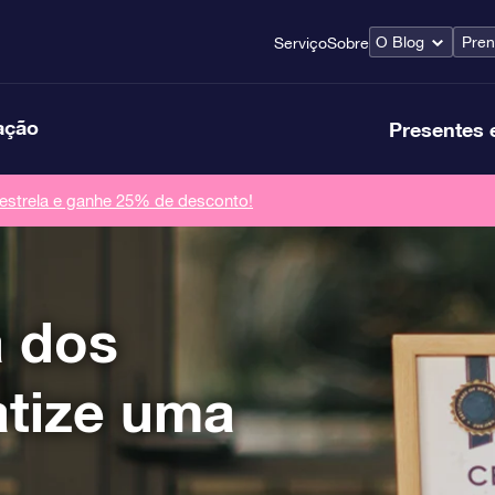
O Blog
Pren
Serviço
Sobre
ação
Presentes 
strela e ganhe 25% de desconto!
a dos
tize uma