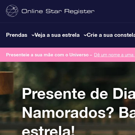
Prendas
Veja a sua estrela
Crie a sua constel
Presenteie a sua mãe com o Universo –
Dê um nome a uma e
Presente de Di
Namorados? Ba
estrela!