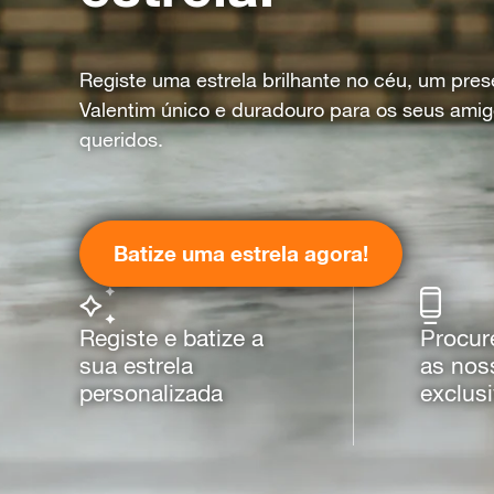
Registe uma estrela brilhante no céu, um pre
Valentim único e duradouro para os seus amig
queridos.
Batize uma estrela agora!
Registe e batize a
Procur
sua estrela
as nos
personalizada
exclus