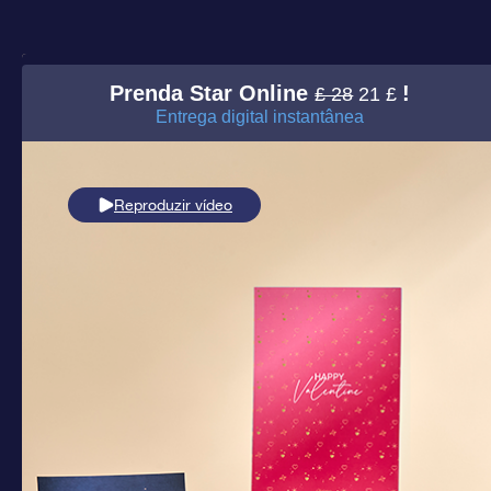
Prenda Star Online
!
£ 28
21 £
Entrega digital instantânea
Reproduzir vídeo