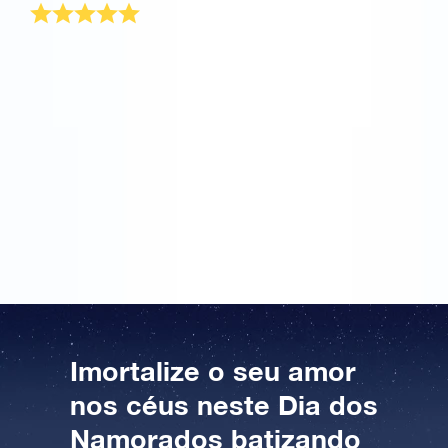
Um amigo deu-me a melhor sugestão para uma
prenda divertida de São Valentim. Pus imediatamente
em prática a ideia para a prenda de São Valentim e
registei a minha namorada no Online Star Register®.
Já comentei várias vezes esta sugestão com os meus
amigos e conhecidos. Acho fantástico poder ver
todas as coordenadas da prenda de São Valentim no
mapa depois do Dia de São Valentim (14 de
Fevereiro). Talvez possamos formar juntos uma
constelação!
Imortalize o seu amor
nos céus neste Dia dos
Namorados batizando