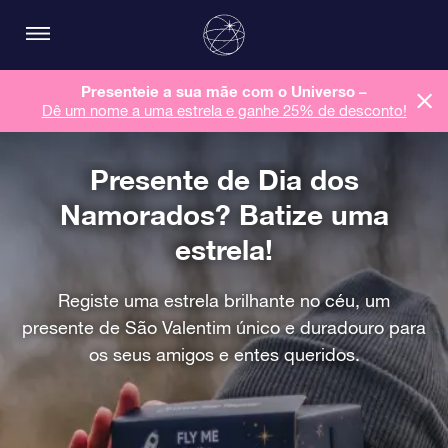
Presenteie a sua mãe com o Universo –
Dê um nome a uma estrela e ganhe 25% de desconto!
Presente de Dia dos
Namorados? Batize uma
estrela!
Registe uma estrela brilhante no céu, um
presente de São Valentim único e duradouro para
os seus amigos e entes queridos.