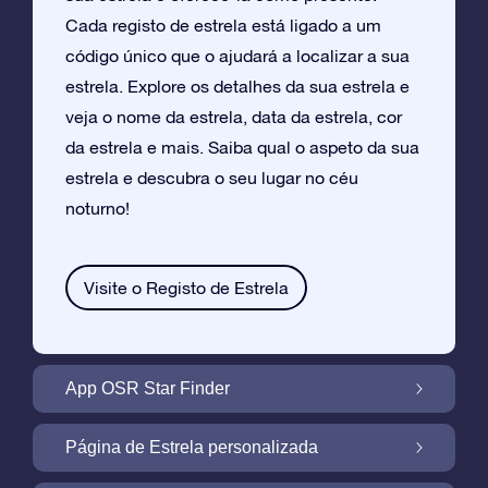
Cada registo de estrela está ligado a um
código único que o ajudará a localizar a sua
estrela. Explore os detalhes da sua estrela e
veja o nome da estrela, data da estrela, cor
da estrela e mais. Saiba qual o aspeto da sua
estrela e descubra o seu lugar no céu
noturno!
Visite o Registo de Estrela
App OSR Star Finder
Localize a Sua Própria Estrela no Céu
Página de Estrela personalizada
Noturno com a App OSR Star Finder