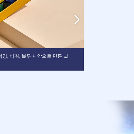
액자
, 석영, 비취, 블루 사암으로 만든 별
: 이 액자는 
되었습니다.