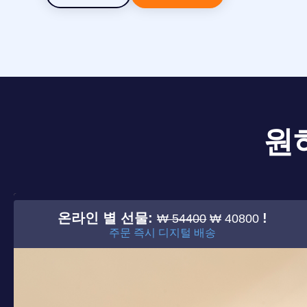
원
온라인 별 선물:
!
₩ 54400
₩ 40800
주문 즉시 디지털 배송