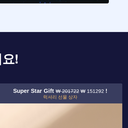
요!
Super Star Gift
!
₩ 201722
₩ 151292
럭셔리 선물 상자