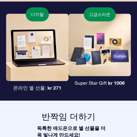
디지털
고급스러운
kr 1006
Super Star Gift
kr 271
온라인 별 선물:
반짝임 더하기
독특한 애드온으로 별 선물을 더
욱 빛나게 만드세요!