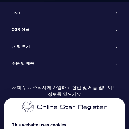
OSR
고객 서비스
OSR 선물
연락처
온라인 별 선물
내 별 보기
블로그
OSR 선물 팩
Star Register
주문 및 배송
자주 묻는 질문들
OSR Star Finder 앱
Super Star Gift
고객 로그인
저희 무료 소식지에 가입하고 할인 및 제품 업데이트
정보를 얻으세요
OSR 상품권
후기
맞춤 별 페이지
결제 정보
기업 선물
One Million Stars
배송 정보
This website uses cookies
OSR 스타세이버