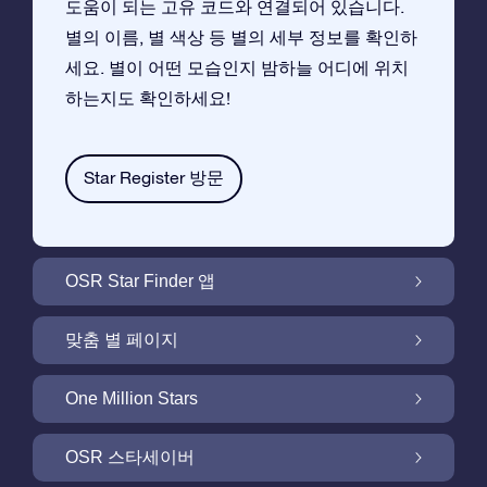
도움이 되는 고유 코드와 연결되어 있습니다.
별의 이름, 별 색상 등 별의 세부 정보를 확인하
세요. 별이 어떤 모습인지 밤하늘 어디에 위치
하는지도 확인하세요!
Star Register 방문
OSR Star Finder 앱
앱으로 밤 하늘에서 고객님 자신의 별을 찾아보
맞춤 별 페이지
세요
무료 별 페이지에서 별 선물을 원하는대로 꾸며
One Million Stars
보세요
One Million Stars:은하계를 탐색해 보세요
OSR 스타세이버