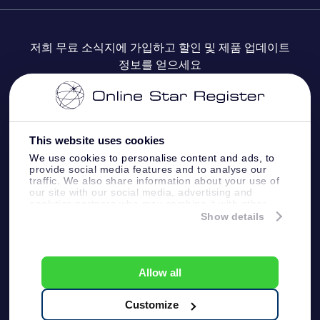
자주 묻는 질문들
OSR Star Finder 앱
Super Star Gift
고객 로그인
저희 무료 소식지에 가입하고 할인 및 제품 업데이트
정보를 얻으세요
OSR 상품권
후기
맞춤 별 페이지
결제 정보
기업 선물
One Million Stars
배송 정보
This website uses cookies
OSR 스타세이버
환불 정책
We use cookies to personalise content and ads, to
provide social media features and to analyse our
traffic. We also share information about your use of
Fly me to the stars VR 앱
our site with our social media, advertising and
별자리
analytics partners who may combine it with other
information that you’ve provided to them or that
Show details
they’ve collected from your use of their services.
Online Star Register BV
- Laan van de Maagd 83, 7324
BT Apeldoorn, The Netherlands
고객 서비스:
help@osr.org
Allow all
KVK: 60333553, VAT: NL 8538.62.722B01
プレスページ
One Million Stars
Customize
일반 사용 약관
개인정보보호 정책 및 면