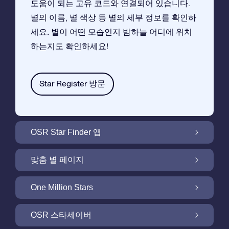
도움이 되는 고유 코드와 연결되어 있습니다.
별의 이름, 별 색상 등 별의 세부 정보를 확인하
세요. 별이 어떤 모습인지 밤하늘 어디에 위치
하는지도 확인하세요!
Star Register 방문
OSR Star Finder 앱
앱으로 밤 하늘에서 고객님 자신의 별을 찾아보
맞춤 별 페이지
세요
무료 별 페이지에서 별 선물을 원하는대로 꾸며
One Million Stars
보세요
One Million Stars:은하계를 탐색해 보세요
OSR 스타세이버