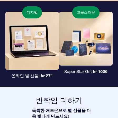
디지털
고급스러운
kr 1006
Super Star Gift
kr 271
온라인 별 선물:
반짝임 더하기
독특한 애드온으로 별 선물을 더
욱 빛나게 만드세요!