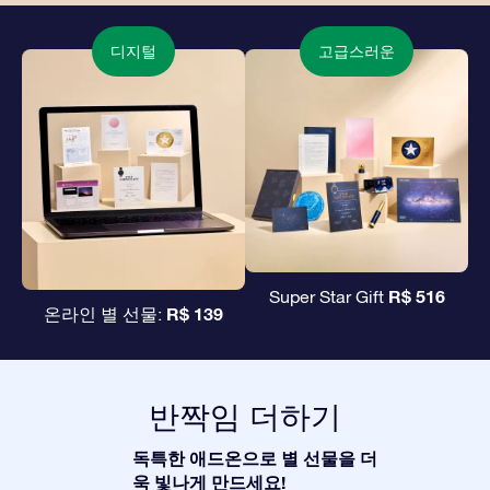
디지털
고급스러운
R$ 516
Super Star Gift
R$ 139
온라인 별 선물:
반짝임 더하기
독특한 애드온으로 별 선물을 더
욱 빛나게 만드세요!