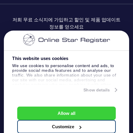
자주 묻는 질문들
OSR Star Finder 앱
Super Star Gift
고객 로그인
저희 무료 소식지에 가입하고 할인 및 제품 업데이트
정보를 얻으세요
OSR 상품권
후기
맞춤 별 페이지
결제 정보
기업 선물
One Million Stars
배송 정보
This website uses cookies
OSR 스타세이버
환불 정책
We use cookies to personalise content and ads, to
provide social media features and to analyse our
traffic. We also share information about your use of
Fly me to the stars VR 앱
our site with our social media, advertising and
별자리
analytics partners who may combine it with other
information that you’ve provided to them or that
Show details
they’ve collected from your use of their services.
Online Star Register BV
- Laan van de Maagd 83, 7324
BT Apeldoorn, The Netherlands
고객 서비스:
help@osr.org
Allow all
KVK: 60333553, VAT: NL 8538.62.722B01
プレスページ
One Million Stars
Customize
일반 사용 약관
개인정보보호 정책 및 면