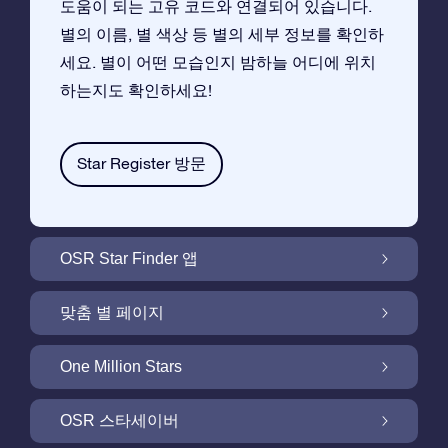
도움이 되는 고유 코드와 연결되어 있습니다.
별의 이름, 별 색상 등 별의 세부 정보를 확인하
세요. 별이 어떤 모습인지 밤하늘 어디에 위치
하는지도 확인하세요!
Star Register 방문
OSR Star Finder 앱
앱으로 밤 하늘에서 고객님 자신의 별을 찾아보
맞춤 별 페이지
세요
무료 별 페이지에서 별 선물을 원하는대로 꾸며
One Million Stars
보세요
One Million Stars:은하계를 탐색해 보세요
OSR 스타세이버