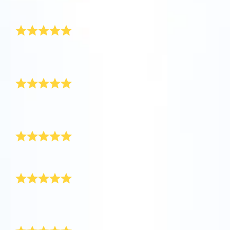
운로드하고 별을 확인하세요!
운로드 받고 별을 찾아봤어요.
재구매할 거예요
One Million Stars를 방문해 보세요
VR로 우주를 탐험하세요
모든 것이 완벽했어요. 딸아이에게 의미 있는 좋은 선물
이 됐어요. 당연히 재구매할 거예요!
AppStore(iOS)
Play Store(Android)
너무 예쁜 선물
고등학교를 졸업하는 남친에게 너무 좋은 선물이었어
요.
훌륭한 서비스
상품도 좋고 서비스도 좋아요. 졸업 선물로 딱이에요!
배송이 정말 빨랐어요
별 등록도 쉬웠고 배송도 빨랐어요. 그리고 패키지가 왔
는데 너무 예쁘네요. 감사합니다!
매우 기쁘다