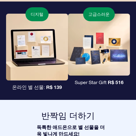
디지털
고급스러운
R$ 516
Super Star Gift
R$ 139
온라인 별 선물:
반짝임 더하기
독특한 애드온으로 별 선물을 더
욱 빛나게 만드세요!