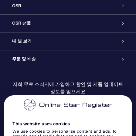
OSR
고객 서비스
OSR 선물
연락처
온라인 별 선물
내 별 보기
블로그
OSR 선물 팩
Star Register
주문 및 배송
자주 묻는 질문들
OSR Star Finder 앱
Super Star Gift
고객 로그인
저희 무료 소식지에 가입하고 할인 및 제품 업데이트
정보를 얻으세요
OSR 상품권
후기
맞춤 별 페이지
결제 정보
기업 선물
One Million Stars
배송 정보
This website uses cookies
OSR 스타세이버
환불 정책
We use cookies to personalise content and ads, to
provide social media features and to analyse our