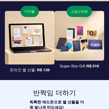
디지털
고급스러운
R$ 516
Super Star Gift
R$ 139
온라인 별 선물:
반짝임 더하기
독특한 애드온으로 별 선물을 더
욱 빛나게 만드세요!