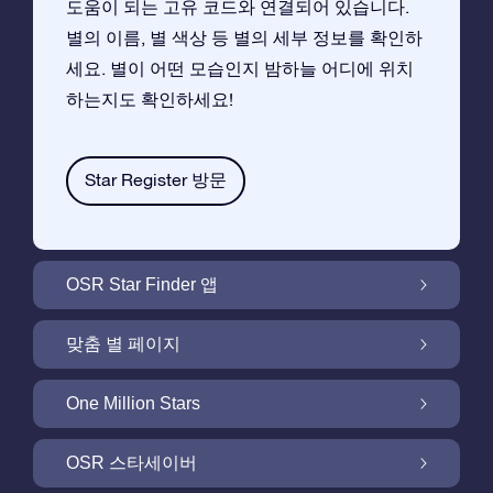
도움이 되는 고유 코드와 연결되어 있습니다.
별의 이름, 별 색상 등 별의 세부 정보를 확인하
세요. 별이 어떤 모습인지 밤하늘 어디에 위치
하는지도 확인하세요!
Star Register 방문
OSR Star Finder 앱
앱으로 밤 하늘에서 고객님 자신의 별을 찾아보
맞춤 별 페이지
세요
무료 별 페이지에서 별 선물을 원하는대로 꾸며
One Million Stars
보세요
One Million Stars:은하계를 탐색해 보세요
OSR 스타세이버