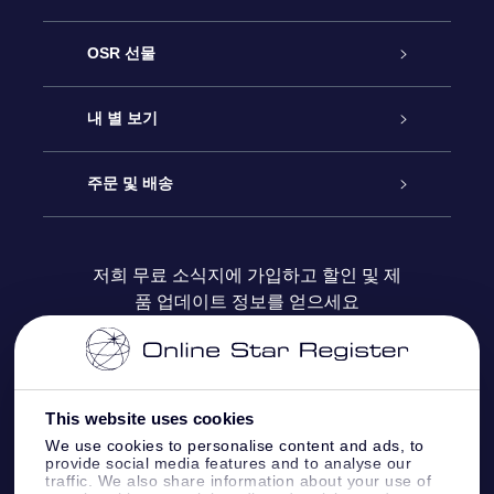
고객 서비스
OSR 선물
연락처
온라인 별 선물
내 별 보기
블로그
OSR 선물 팩
Star Register
주문 및 배송
자주 묻는 질문들
OSR Star Finder 앱
Super Star Gift
고객 로그인
저희 무료 소식지에 가입하고 할인 및 제
품 업데이트 정보를 얻으세요
OSR 상품권
후기
맞춤 별 페이지
결제 정보
기업 선물
One Million Stars
배송 정보
This website uses cookies
OSR 스타세이버
환불 정책
We use cookies to personalise content and ads, to
provide social media features and to analyse our
traffic. We also share information about your use of