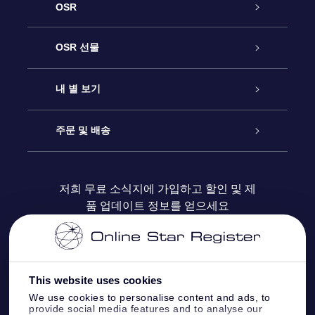
OSR
고객 서비스
OSR 선물
연락처
온라인 별 선물
내 별 보기
블로그
OSR 선물 팩
Star Register
주문 및 배송
자주 묻는 질문들
OSR Star Finder 앱
Super Star Gift
고객 로그인
저희 무료 소식지에 가입하고 할인 및 제
품 업데이트 정보를 얻으세요
OSR 상품권
후기
맞춤 별 페이지
결제 정보
기업 선물
One Million Stars
배송 정보
This website uses cookies
OSR 스타세이버
환불 정책
We use cookies to personalise content and ads, to
provide social media features and to analyse our