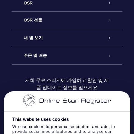
OSR
고객 서비스
OSR 선물
연락처
온라인 별 선물
내 별 보기
블로그
OSR 선물 팩
Star Register
주문 및 배송
자주 묻는 질문들
OSR Star Finder 앱
Super Star Gift
고객 로그인
저희 무료 소식지에 가입하고 할인 및 제
품 업데이트 정보를 얻으세요
OSR 상품권
후기
맞춤 별 페이지
결제 정보
기업 선물
One Million Stars
배송 정보
This website uses cookies
OSR 스타세이버
환불 정책
We use cookies to personalise content and ads, to
provide social media features and to analyse our