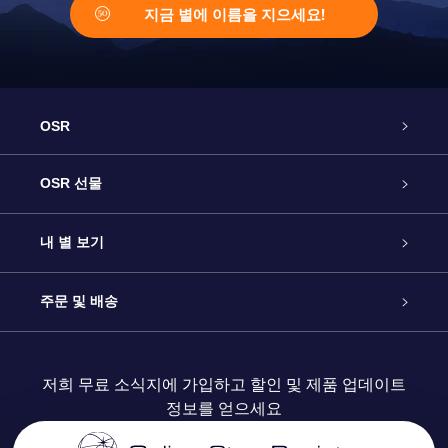
지금 별에 이름을 지으세요!
OSR
고객 서비스
OSR 선물
연락처
온라인 별 선물
내 별 보기
블로그
OSR 선물 팩
Star Register
주문 및 배송
자주 묻는 질문들
OSR Star Finder 앱
Super Star Gift
고객 로그인
저희 무료 소식지에 가입하고 할인 및 제품 업데이트
정보를 얻으세요
OSR 상품권
후기
맞춤 별 페이지
결제 정보