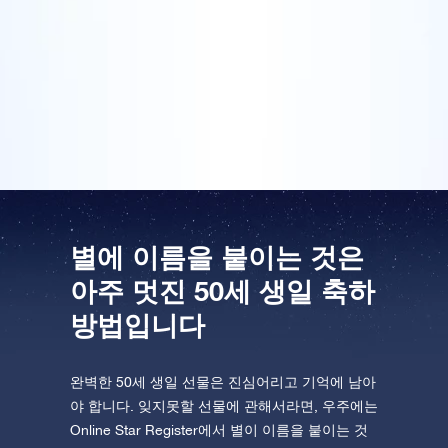
파티를 열 거고요. 50세 생일은 인생에서 중요한 이정표
라고 할 수 있는 만큼 그에 걸맞는 멋진 선물이 필요하
One Million Stars를 방문해 보세요
죠. 선물팩은 이미 도착했고요. 엄마는 나이가 드셔도 여
VR로 우주를 탐험하세요
전히 별처럼 반짝이신다고 말씀드릴 때 엄마의 표정이
정말 기대됩니다.
AppStore(iOS)
Play Store(Android)
별에 이름을 붙이는 것은
아주 멋진 50세 생일 축하
방법입니다
완벽한 50세 생일 선물은 진심어리고 기억에 남아
야 합니다. 잊지못할 선물에 관해서라면, 우주에는
Online Star Register에서 별이 이름을 붙이는 것