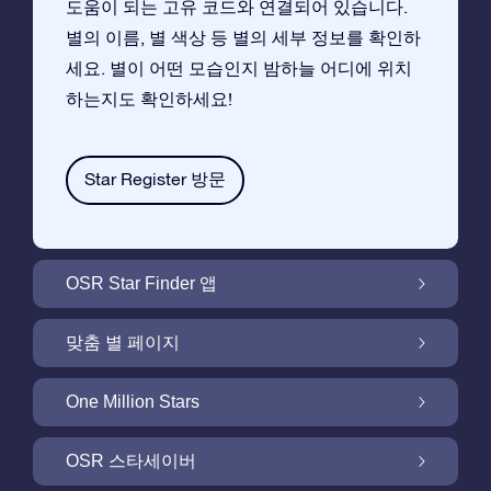
도움이 되는 고유 코드와 연결되어 있습니다.
별의 이름, 별 색상 등 별의 세부 정보를 확인하
세요. 별이 어떤 모습인지 밤하늘 어디에 위치
하는지도 확인하세요!
Star Register 방문
OSR Star Finder 앱
앱으로 밤 하늘에서 고객님 자신의 별을 찾아보
맞춤 별 페이지
세요
무료 별 페이지에서 별 선물을 원하는대로 꾸며
One Million Stars
보세요
One Million Stars:은하계를 탐색해 보세요
OSR 스타세이버