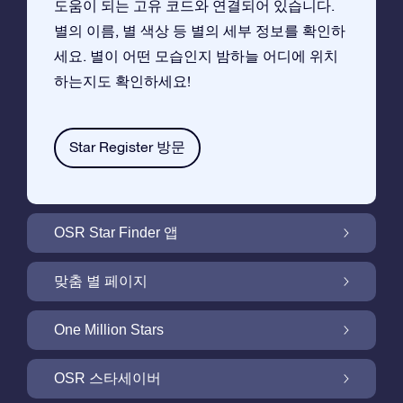
도움이 되는 고유 코드와 연결되어 있습니다.
별의 이름, 별 색상 등 별의 세부 정보를 확인하
세요. 별이 어떤 모습인지 밤하늘 어디에 위치
하는지도 확인하세요!
Star Register 방문
OSR Star Finder 앱
앱으로 밤 하늘에서 고객님 자신의 별을 찾아보
맞춤 별 페이지
세요
무료 별 페이지에서 별 선물을 원하는대로 꾸며
One Million Stars
보세요
One Million Stars:은하계를 탐색해 보세요
OSR 스타세이버