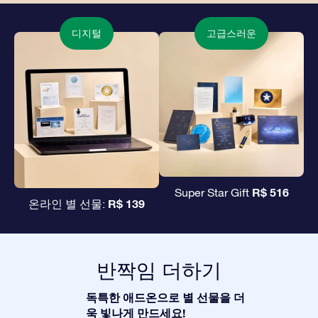
디지털
고급스러운
R$ 516
Super Star Gift
R$ 139
온라인 별 선물:
반짝임 더하기
독특한 애드온으로 별 선물을 더
욱 빛나게 만드세요!