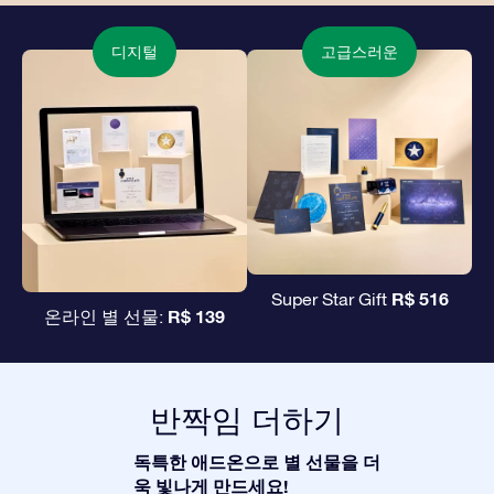
디지털
고급스러운
R$ 516
Super Star Gift
R$ 139
온라인 별 선물:
반짝임 더하기
독특한 애드온으로 별 선물을 더
욱 빛나게 만드세요!