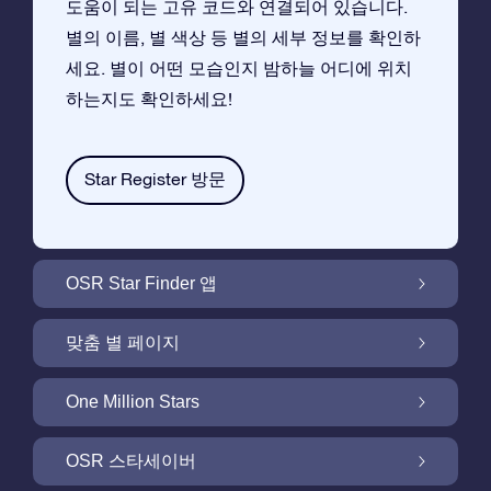
도움이 되는 고유 코드와 연결되어 있습니다.
별의 이름, 별 색상 등 별의 세부 정보를 확인하
세요. 별이 어떤 모습인지 밤하늘 어디에 위치
하는지도 확인하세요!
Star Register 방문
OSR Star Finder 앱
앱으로 밤 하늘에서 고객님 자신의 별을 찾아보
맞춤 별 페이지
세요
무료 별 페이지에서 별 선물을 원하는대로 꾸며
One Million Stars
보세요
One Million Stars:은하계를 탐색해 보세요
OSR 스타세이버