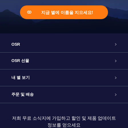
지금 별에 이름을 지으세요!
OSR
고객 서비스
OSR 선물
연락처
온라인 별 선물
내 별 보기
블로그
OSR 선물 팩
Star Register
주문 및 배송
자주 묻는 질문들
OSR Star Finder 앱
Super Star Gift
고객 로그인
저희 무료 소식지에 가입하고 할인 및 제품 업데이트
정보를 얻으세요
OSR 상품권
후기
맞춤 별 페이지
결제 정보