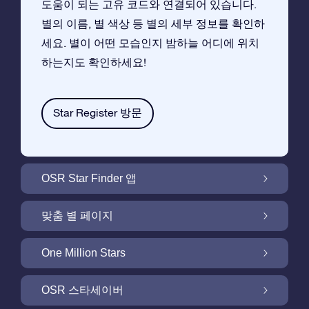
도움이 되는 고유 코드와 연결되어 있습니다.
별의 이름, 별 색상 등 별의 세부 정보를 확인하
세요. 별이 어떤 모습인지 밤하늘 어디에 위치
하는지도 확인하세요!
Star Register 방문
OSR Star Finder 앱
앱으로 밤 하늘에서 고객님 자신의 별을 찾아보
맞춤 별 페이지
세요
무료 별 페이지에서 별 선물을 원하는대로 꾸며
One Million Stars
보세요
One Million Stars:은하계를 탐색해 보세요
OSR 스타세이버