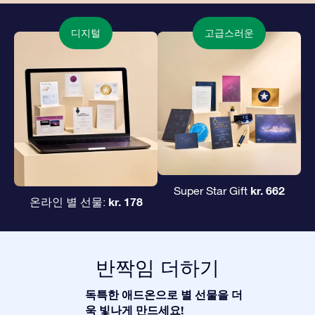
디지털
고급스러운
kr. 662
Super Star Gift
kr. 178
온라인 별 선물:
반짝임 더하기
독특한 애드온으로 별 선물을 더
욱 빛나게 만드세요!