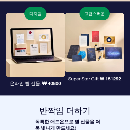
디지털
고급스러운
₩ 151292
Super Star Gift
₩ 40800
온라인 별 선물:
반짝임 더하기
독특한 애드온으로 별 선물을 더
욱 빛나게 만드세요!