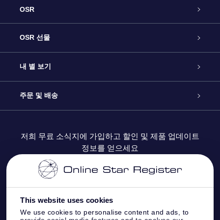
OSR
고객 서비스
OSR 선물
연락처
온라인 별 선물
내 별 보기
블로그
OSR 선물 팩
Star Register
주문 및 배송
자주 묻는 질문들
OSR Star Finder 앱
Super Star Gift
고객 로그인
저희 무료 소식지에 가입하고 할인 및 제품 업데이트
정보를 얻으세요
OSR 상품권
후기
맞춤 별 페이지
결제 정보
기업 선물
One Million Stars
배송 정보
This website uses cookies
OSR 스타세이버
환불 정책
We use cookies to personalise content and ads, to
provide social media features and to analyse our