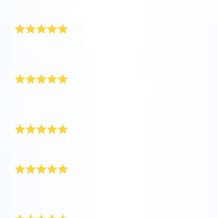
운로드하고 별을 확인하세요!
운로드 받고 별을 찾아봤어요.
재구매할 거예요
One Million Stars를 방문해 보세요
VR로 우주를 탐험하세요
모든 것이 완벽했어요. 딸아이에게 의미 있는 좋은 선물
이 됐어요. 당연히 재구매할 거예요!
AppStore(iOS)
Play Store(Android)
너무 예쁜 선물
고등학교를 졸업하는 남친에게 너무 좋은 선물이었어
요.
훌륭한 서비스
상품도 좋고 서비스도 좋아요. 졸업 선물로 딱이에요!
배송이 정말 빨랐어요
별 등록도 쉬웠고 배송도 빨랐어요. 그리고 패키지가 왔
는데 너무 예쁘네요. 감사합니다!
매우 기쁘다