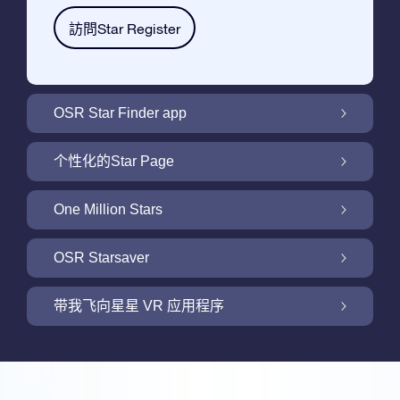
訪問Star Register
OSR Star Finder app
利用OSR Star Finder App在夜空中找到属于
个性化的Star Page
你的那颗星
利用免费的Star Page个性化您的Star Gift
One Million Stars
One Million Stars: 探索银河系邻近地区
OSR Starsaver
用 OSR Starsaver点亮您的屏幕
带我飞向星星 VR 应用程序
Online Star Register为iOS和安卓用户提供了
一款查找夜空中星星和星座的免费手机软件。
新功能：使用我们的VR 应用程序开启飞向星
购买任何star gift 即可获得Online Star
空之旅
利用Star Finder App命名和查找一颗在Online
Register提供的一个免费Star Page。通过利用