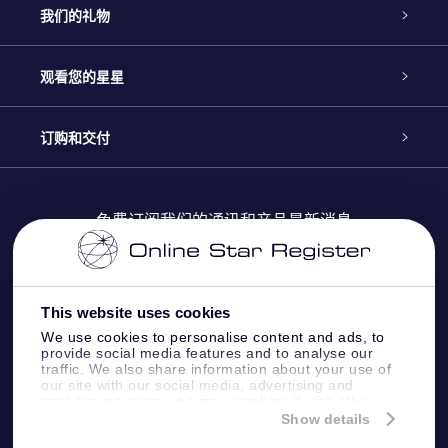
客户服务
我们的礼物
联系我们
Online Star礼物
观看您的星星
Online Star Register
博客
OSR 礼物包
订购和交付
OSR Star Finder App
常见问题解答
Super Star礼物
客户登录
免费订阅我们的通讯和产品最新消息
个性化的Star Page
评论
OSR 礼物卡
付款信息
One Million Stars
This website uses cookies
公司礼品
配送信息
We use cookies to personalise content and ads, to
provide social media features and to analyse our
OSR Starsaver
traffic. We also share information about your use of
退货政策&撤销权
our site with our social media, advertising and
analytics partners who may combine it with other
information that you’ve provided to them or that
Show details
带我飞向星星 VR 应用程序
they’ve collected from your use of their services.
个星座