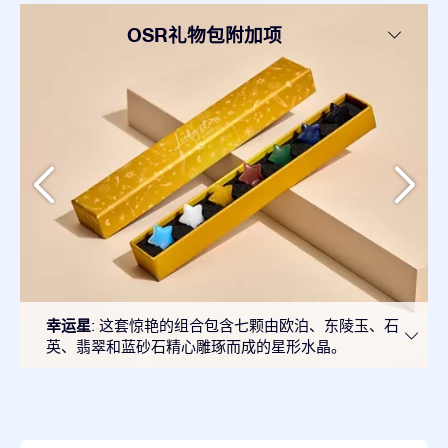
OSR礼物包附加项
幸运星
: 这套惊艳的组合包含七颗由欧泊、东陵玉、石
英、翡翠和蓝砂石精心雕琢而成的星形水晶。