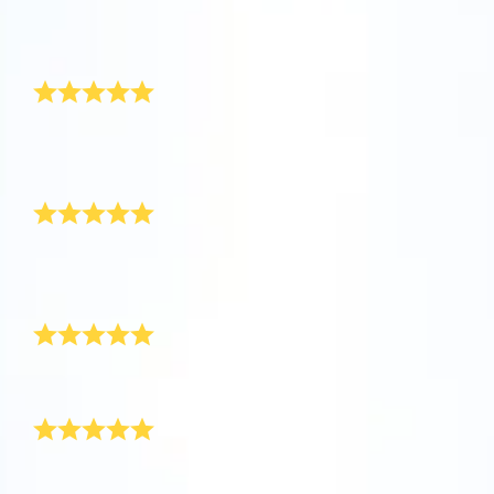
评论
Star Register (OSR)注册的星星则更简单些。
坐在您舒适的家中，利用One Million Stars应
Online Star Register (OSR)命名一颗星并定制
利用一个独特的星星代码精确定位天空中一颗
用程序探索宇宙。这是一个从您的网站浏览器
一个star page，以为朋友、亲人或同事送上一
非常高兴
特别命名的星星，或是根据自己的位置浏览星
使用OSR Starsaver，让您的星星与您近在咫
进行星际旅行的历史性的飞跃。One Million
份永远难忘的礼物。写下一句欢迎辞、上传照
座。
尺。将您的星星设置为手机或电脑壁纸，让你
Stars 应用程序使您能够观看一百万颗星星，
片，等等。
的屏幕闪闪发光！使用新的OSR Starsaver，
包括天文学家命名的星星，以及在Online Star
这是我送给挚友的毕业礼物。她对这颗属于自己的星星
使用 OSR推出的“带我飞向星星 VR 应用程序”
閱讀全文
感到非常满意。
随时观赏你的星星。
閱讀全文
Register (OSR)个性化的星星。在宇宙中飞
访问行星，了解夜空中的 88 个星座。 玩一玩
交货快捷高效
行，在3D中体验宇宙星辰！
“连接星星”游戏，解锁每个星座的信息。飞到
閱讀全文
AppStore (iOS)
属于您自己的那颗星星，查看详细信息并与您
Play Store (安卓)
預覽Star Page
閱讀全文
注册星星非常简单，交付速度快、效率高。最重要的
所爱的人分享。适用于 iOS 和 Android的免费
是，收到的礼物包完整无损。非常感谢！
移动 VR 应用程序。 立即下载应用程序，飞向
服务很棒
預覽OSR Starsaver
星空！
访问One Million Stars
礼物精美，服务优质。一款非常理想的毕业礼物！
在VR中探索宇宙
漂亮的礼物
多么漂亮的礼物啊！这是我送给男朋友的高中毕业礼
AppStore (iOS)
Play Store (安卓)