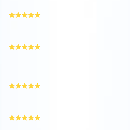
物。
还会再买
一切都是那么的完美。这是给女儿送上的一份极有意义
的礼物。下次一定还会光顾！
他真的很喜欢
我把它作为毕业礼物送给了我的男朋友。他真的非常喜
欢这份礼物！他立即下载应用程序并找到了属于他的那
颗星星。
送给他的完美礼物
为了庆祝儿子毕业，我送给他一颗星星。这是一份完美
的礼物！谢谢你们。
送给女朋友的礼物
这是我送给女朋友的毕业礼物，她喜欢极了！