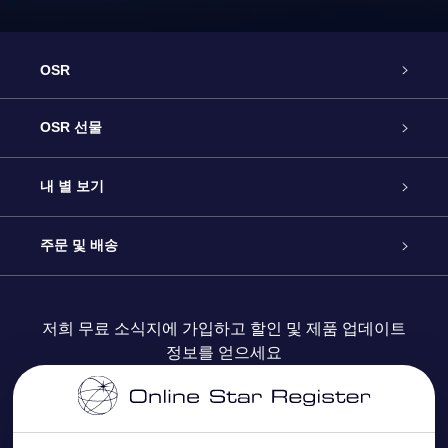
OSR
고객 서비스
OSR 선물
연락처
온라인 별 선물
내 별 보기
블로그
OSR 선물 팩
Star Register
주문 및 배송
자주 묻는 질문들
OSR Star Finder 앱
Super Star Gift
고객 로그인
저희 무료 소식지에 가입하고 할인 및 제품 업데이트
정보를 얻으세요
OSR 상품권
후기
맞춤 별 페이지
결제 정보
기업 선물
One Million Stars
배송 정보