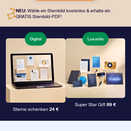
an eine Adresse Ihrer Wahl gesendet werden, sowie
digitale Dokumente und die kostenlose Nutzung
NEU:
Wähle ein Sternbild kostenlos & erhalte ein
unserer Apps. Es ist eine zauberhafte Art, Freunden und
GRATIS Sternbild-PDF!
Liebsten ein unvergängliches Geschenk zu
überreichen.
Digital
Luxuriös
89 €
Super Star Gift
24 €
Sterne schenken