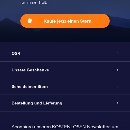
für immer hält.
Kaufe jetzt einen Stern!
OSR
Service
Unsere Geschenke
Kontakt
Sterne schenken
Sehe deinen Stern
Blog
OSR-Geschenkpaket
Sternregister
Bestellung und Lieferung
Häufig Gestellte Fragen
Super Star Gift
OSR Star Finder App
Kundenlogin
Abonniere unseren KOSTENLOSEN Newsletter, um