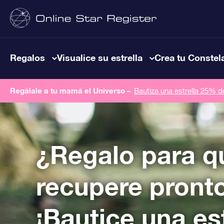
Regalos
Visualice su estrella
Crea tu Constel
Regálale a tu mamá el Universo –
Bautiza una estrella 25% 
¿Regalo para q
recupere pront
¡Bautice una est