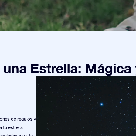
una Estrella: Mágica 
iones de regalos y
 tu estrella
una fecha para tu