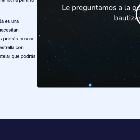
da es una
necesitan.
os podrás buscar
estrella con
stelar que podrás