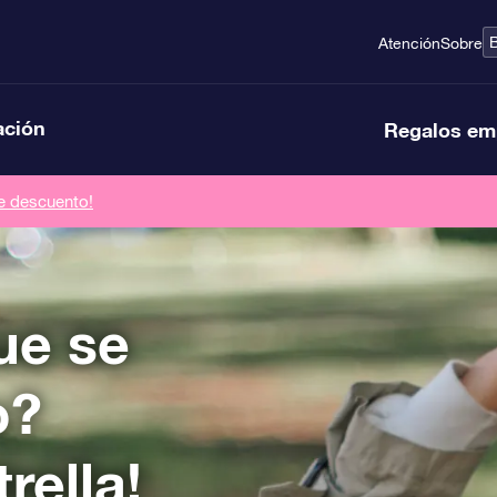
Atención
Sobre
ación
Regalos em
de descuento!
ue se
o?
rella!