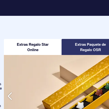
Extras Regalo Star
Extras Paquete de
Online
Regalo OSR
s
ge
n