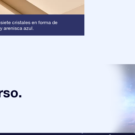
Marco
 siete cristales en forma de
: Este marc
y arenisca azul.
asegura que tu pre
rso.