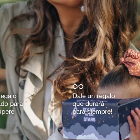
regalo
Dale un regalo
ado para
que durará
upere
para siempre!