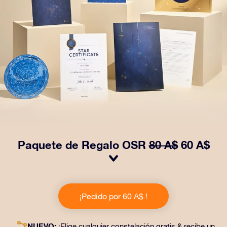
Paquete de Regalo OSR
80 A$
60 A$
¡Haz brillar sus ojos con nuestro Paquete de regalo
OSR! Este regalo incluye un bonito sobre y documentos
¡Pedido por 60 A$ !
personalizados enviados a la dirección que elijas,
además de documentos digitales y el uso gratuito de
nuestras aplicaciones. Es una forma mágica de
NUEVO:
¡Elige cualquier constelación gratis & recibe un