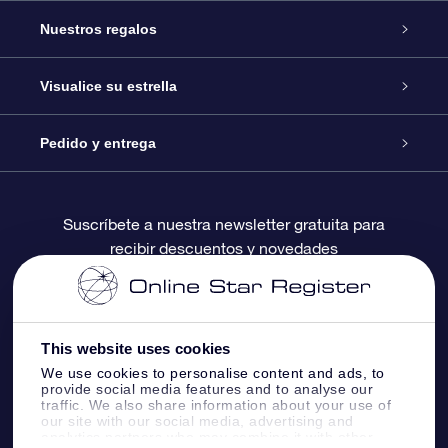
Atención
Nuestros regalos
Contáctanos
Regalo Estrella Online
Visualice su estrella
Blog
Paquete de Regalo OSR
Registro estelar
Pedido y entrega
Preguntas Más Frecuentes
Regalo Súper Estrella
Aplicación de Búsqueda de Estrella
Acceso clientes
Suscríbete a nuestra newsletter gratuita para
recibir descuentos y novedades
Reseñas
Tarjeta de Regalo OSR
Página de Estrella Personalizada
Información de Pago
Regalos empresariales
Un Millón de Estrellas
Información de Envío
This website uses cookies
Salvaestrellas OSR
Política de devolución
We use cookies to personalise content and ads, to
provide social media features and to analyse our
traffic. We also share information about your use of
our site with our social media, advertising and
Aplicación de RV Llévame a las estrellas
Constelaciones
analytics partners who may combine it with other