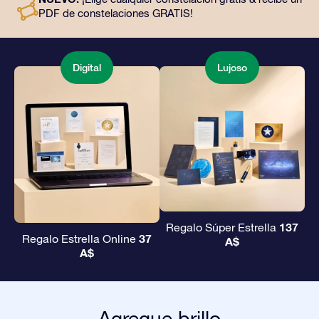
obsequiar un regalo eterno a amigos y seres queridos.
PDF de constelaciones GRATIS!
Digital
Lujoso
137
Regalo Súper Estrella
37
Regalo Estrella Online
A$
A$
Agregue brillo