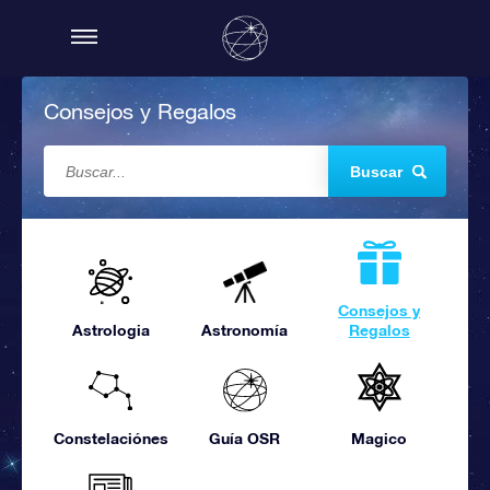
Consejos y Regalos
Buscar
Consejos y
Astrologia
Astronomía
Regalos
Constelaciónes
Guía OSR
Magico