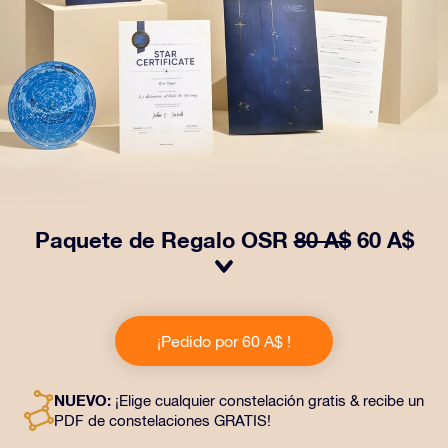
Paquete de Regalo OSR
80 A$
60 A$
¡Haz brillar sus ojos con nuestro Paquete de regalo
OSR! Este regalo incluye un bonito sobre y documentos
¡Pedido por 60 A$ !
personalizados enviados a la dirección que elijas,
además de documentos digitales y el uso gratuito de
nuestras aplicaciones. Es una forma mágica de
NUEVO:
¡Elige cualquier constelación gratis & recibe un
obsequiar un regalo eterno a amigos y seres queridos.
PDF de constelaciones GRATIS!