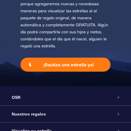
porque agregaremos nuevas y novedosas
maneras para visualizar las estrellas al al
paquete de regalo original, de manera
automática y completamente GRATUITA. Algún
día podrá compartirla con sus hijos y nietos,
contándoles que el día que él nació, alguien le
regaló una estrella.
¡Bautiza una estrella ya!
OSR
Atención
Nuestros regalos
Contáctanos
Regalo Estrella Online
Visualice su estrella