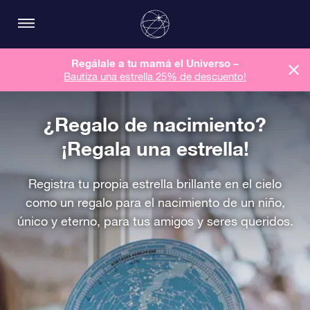
Regálale a tu mamá el Universo –
Bautiza una estrella 25% de descuento!
¿Regalo de nacimiento?
¡Regala una estrella!
Registra tu propia estrella brillante en el cielo
como un regalo para el nacimiento de un niño,
único y eterno, para tus amigos y seres queridos.