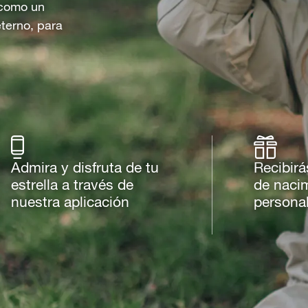
o como un
eterno, para
Admira y disfruta de tu
Recibirá
estrella a través de
de naci
nuestra aplicación
persona