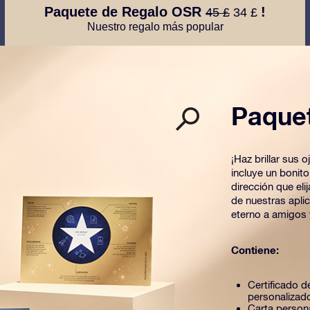
Paquete de Regalo OSR
!
45 £
34 £
Nuestro regalo más popular
Paque
¡Haz brillar sus
incluye un bonit
dirección que el
de nuestras apli
eterno a amigos 
Contiene:
Certificado de
personalizad
Carta person