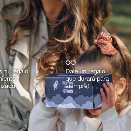
s tu regalo
Dale un regalo
miento
que durará para
lizado
siempre!