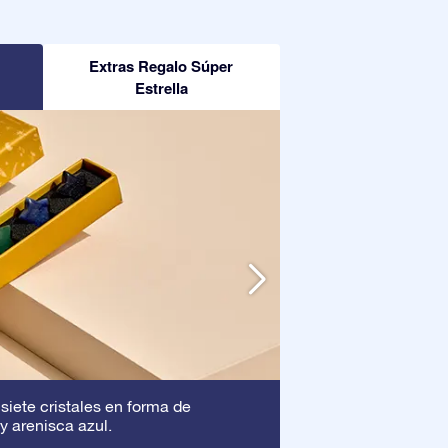
Extras Regalo Súper
Estrella
Marco
 siete cristales en forma de
: Este marc
y arenisca azul.
asegura que tu pre