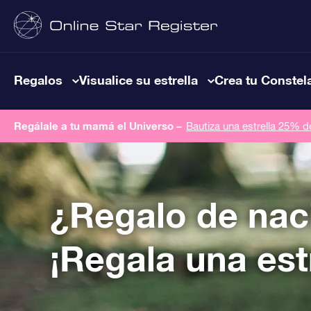
Regalos
Visualice su estrella
Crea tu Constel
Regálale a tu mamá el Universo –
Bautiza una estrella 25% 
¿Regalo de nac
¡Regala una estr