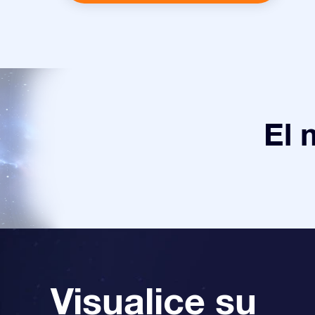
El 
Visualice su