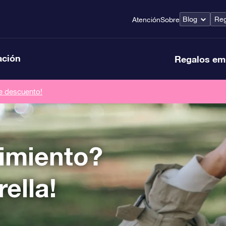
Blog
Reg
Atención
Sobre
ación
Regalos em
de descuento!
imiento?
ella!