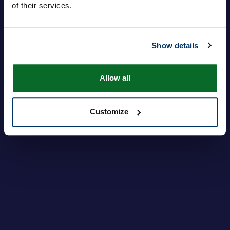
of their services.
Contraseña
Show details
Inicie sesión
¿Olvidó su contraseña?
Allow all
Customize