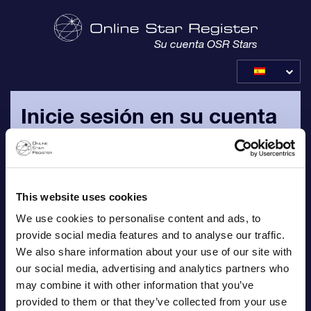
Su cuenta OSR Stars
Inicie sesión en su cuenta
OSR
Inicie sesión con su dirección de correo electrónico
personal y contraseña, que le han sido enviados por correo
This website uses cookies
electrónico.
We use cookies to personalise content and ads, to
provide social media features and to analyse our traffic.
Correo electrónico
We also share information about your use of our site with
our social media, advertising and analytics partners who
may combine it with other information that you’ve
provided to them or that they’ve collected from your use