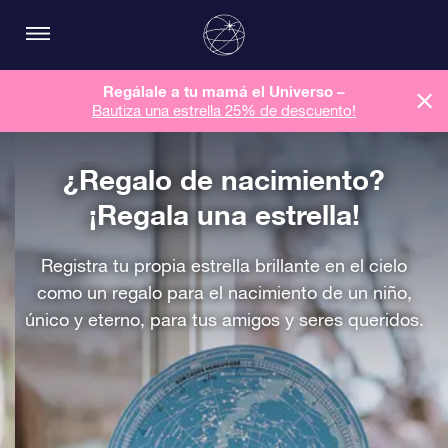
Regálale a tu mamá el Universo –
Bautiza una estrella 25% de descuento!
¿Regalo de nacimiento?
¡Regala una estrella!
Registra tu propia estrella brillante en el cielo
como un regalo para el nacimiento de un niño,
único y eterno, para tus amigos y seres queridos.