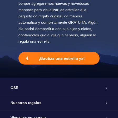
porque agregaremos nuevas y novedosas
maneras para visualizar las estrellas al al
paquete de regalo original, de manera
automática y completamente GRATUITA. Algún
día podrá compartirla con sus hijos y nietos,
contándoles que el día que él nació, alguien le
regaló una estrella.
¡Bautiza una estrella ya!
OSR
Atención
Nuestros regalos
Contáctanos
Regalo Estrella Online
Visualice su estrella