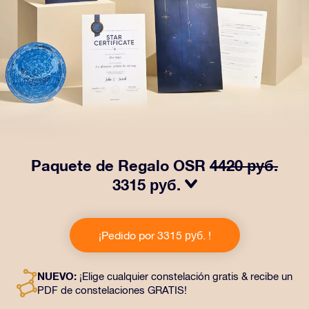
Paquete de Regalo OSR
4420 руб.
3315 руб.
¡Haz brillar sus ojos con nuestro Paquete de regalo
OSR! Este regalo incluye un bonito sobre y documentos
¡Pedido por 3315 руб. !
personalizados enviados a la dirección que elijas,
además de documentos digitales y el uso gratuito de
nuestras aplicaciones. Es una forma mágica de
NUEVO:
¡Elige cualquier constelación gratis & recibe un
obsequiar un regalo eterno a amigos y seres queridos.
PDF de constelaciones GRATIS!